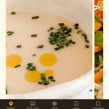
Explora
It's-a-must
Inicio
Guía
Favoritos