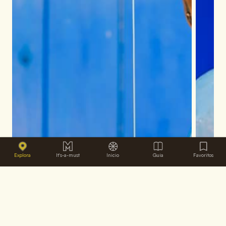
Explora
It's-a-must
Inicio
Guía
Favoritos