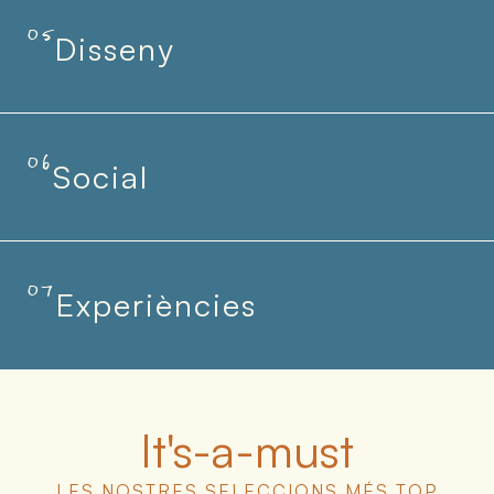
05
Disseny
06
Social
07
Experiències
It's-a-must
LES NOSTRES SELECCIONS MÉS TOP