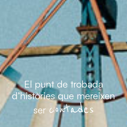
El punt de
trobada
d’històries que
mereixen
contades
ser