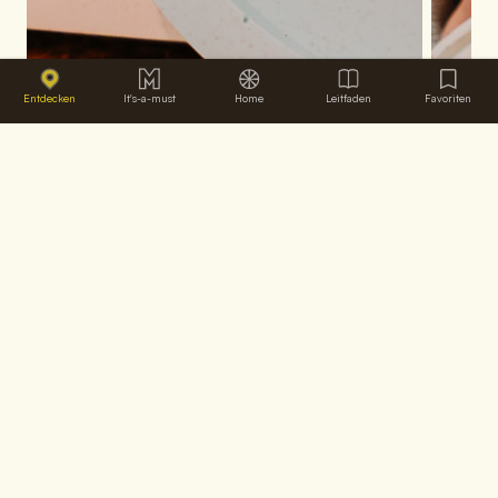
Entdecken
It's-a-must
Home
Leitfaden
Favoriten