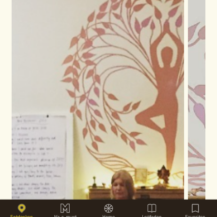
Entdecken
It's-a-must
Home
Leitfaden
Favoriten