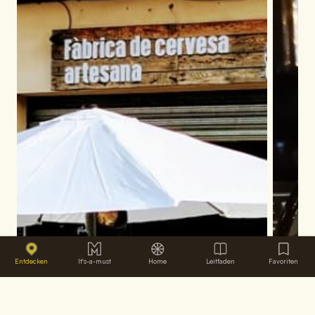
Entdecken
It's-a-must
Home
Leitfaden
Favoriten