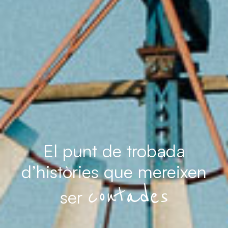
El punt de
trobada
d’històries que
mereixen
contades
ser