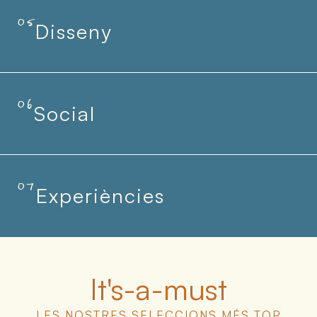
05
Disseny
06
Social
07
Experiències
It's-a-must
LES NOSTRES SELECCIONS MÉS TOP