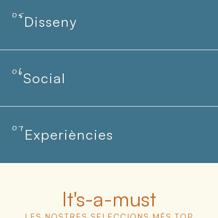
05
Disseny
06
Social
07
Experiències
It's-a-must
LES NOSTRES SELECCIONS MÉS TOP