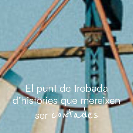
El punt de
trobada
d’històries que
mereixen
contades
ser